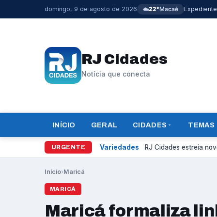
domingo, 9 de agosto de 2026
☁️
22°
Macaé
Expediente
RJ Cidades
Notícia que conecta
INÍCIO
GERAL
CIDADES
TEMAS
Variedades
RJ Cidades estreia novo
URGENTE
Início
›
Maricá
MARICÁ
Maricá formaliza lin