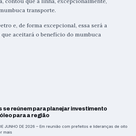
a, contou que a linha, excepcionalmente,
 mumbuca transporte.
tro e, de forma excepcional, essa será a
l que aceitará o benefício do mumbuca
s se reúnem para planejar investimento
róleo para a região
 JUNHO DE 2026 – Em reunião com prefeitos e lideranças de oito
er mais