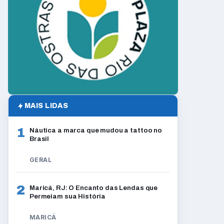
MAIS LIDAS
1
Náutica a marca que mudou a tattoo no
Brasil
GERAL
2
Maricá, RJ: O Encanto das Lendas que
Permeiam sua História
MARICÁ