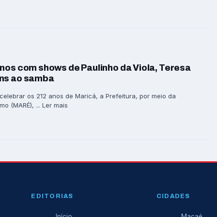
nos com shows de Paulinho da Viola, Teresa
ens ao samba
elebrar os 212 anos de Maricá, a Prefeitura, por meio da
o (MARÉ), ... Ler mais
EDITORIAS
CIDADES
Início
Macaé