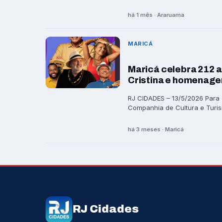
há 1 mês · Araruama
MARICÁ
Maricá celebra 212 a
Cristina e homenag
RJ CIDADES – 13/5/2026 Para c
Companhia de Cultura e Turism
há 3 meses · Maricá
RJ Cidades