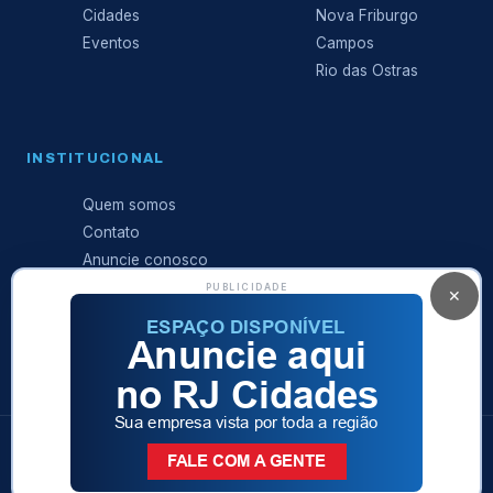
Cidades
Nova Friburgo
Eventos
Campos
Rio das Ostras
INSTITUCIONAL
Quem somos
Contato
Anuncie conosco
Expediente
PUBLICIDADE
✕
Política de
privacidade
© 2026 RJ Cidades · Sá Produções Ltda · Todos os direitos
reservados
Rio das Ostras · Região dos Lagos · Norte Fluminense — RJ