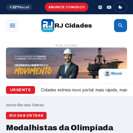
☀️
22°
Macaé
ANUNCIE CONOSCO
RJ Cidades
PUBLICIDADE
Variedades
RJ Cidades estreia novo portal: mais rápido, mais bon
URGENTE
Início
›
Rio das Ostras
RIO DAS OSTRAS
Medalhistas da Olimpíada