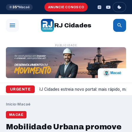
☀️
35°
Macaé
ANUNCIE CONOSCO
RJ Cidades
PUBLICIDADE
Variedades
RJ Cidades estreia novo portal: mais rápido, mais b
URGENTE
Início
›
Macaé
MACAÉ
Mobilidade Urbana promove