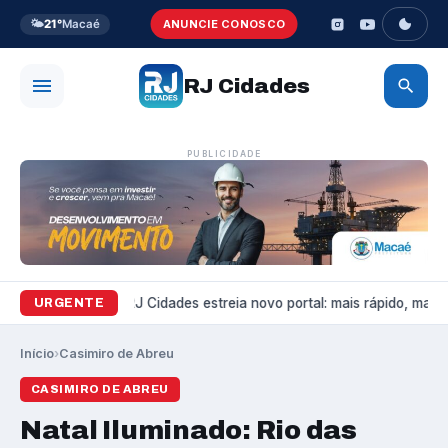
🌤️
21°
Macaé
ANUNCIE CONOSCO
RJ Cidades
PUBLICIDADE
Variedades
RJ Cidades estreia novo portal: mais rápido, mais b
URGENTE
Início
›
Casimiro de Abreu
CASIMIRO DE ABREU
Natal Iluminado: Rio das