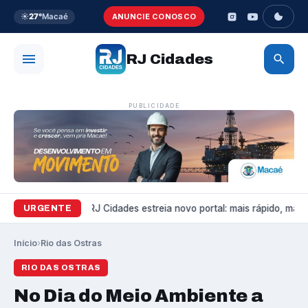
☀️
27°
Macaé
ANUNCIE CONOSCO
RJ Cidades
PUBLICIDADE
Variedades
RJ Cidades estreia novo portal: mais rápido, mais 
URGENTE
Início
›
Rio das Ostras
RIO DAS OSTRAS
No Dia do Meio Ambiente a