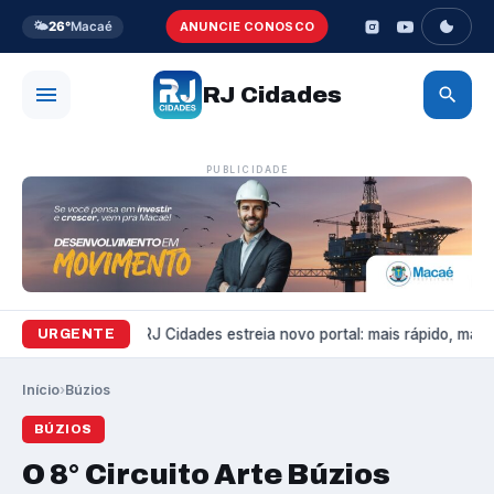
🌤️
26°
Macaé
ANUNCIE CONOSCO
RJ Cidades
PUBLICIDADE
Variedades
RJ Cidades estreia novo portal: mais rápido, mais b
URGENTE
Início
›
Búzios
BÚZIOS
O 8° Circuito Arte Búzios