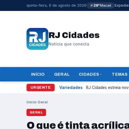
quinta-feira, 6 de agosto de 2026
☀️
29°
Macaé
Expedie
RJ Cidades
Notícia que conecta
INÍCIO
GERAL
CIDADES
TEMAS
Variedades
RJ Cidades estreia novo
URGENTE
Início
›
Geral
GERAL
O que é tinta acrílic