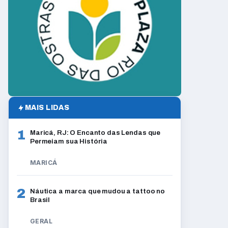
MAIS LIDAS
1
Maricá, RJ: O Encanto das Lendas que
Permeiam sua História
MARICÁ
2
Náutica a marca que mudou a tattoo no
Brasil
GERAL