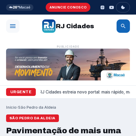
☁️
26°
Macaé
ANUNCIE CONOSCO
RJ Cidades
PUBLICIDADE
Variedades
RJ Cidades estreia novo portal: mais rápido, mais 
URGENTE
Início
›
São Pedro da Aldeia
SÃO PEDRO DA ALDEIA
Pavimentação de mais uma