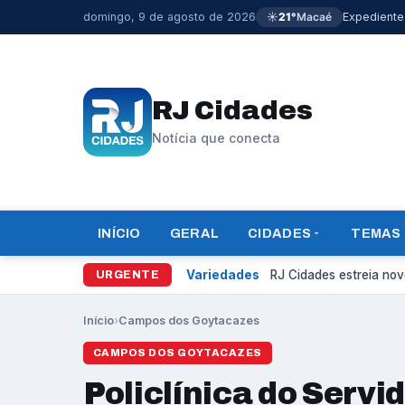
domingo, 9 de agosto de 2026
☀️
21°
Macaé
Expediente
RJ Cidades
Notícia que conecta
INÍCIO
GERAL
CIDADES
TEMAS
Variedades
RJ Cidades estreia novo
URGENTE
Início
›
Campos dos Goytacazes
CAMPOS DOS GOYTACAZES
Policlínica do Servi