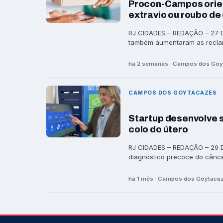
Procon-Campos orien
extravio ou roubo d
RJ CIDADES – REDAÇÃO – 27 D
também aumentaram as reclam
há 2 semanas · Campos dos Go
CAMPOS DOS GOYTACAZES
Startup desenvolve 
colo do útero
RJ CIDADES – REDAÇÃO – 29 DE
diagnóstico precoce do câncer
há 1 mês · Campos dos Goytaca