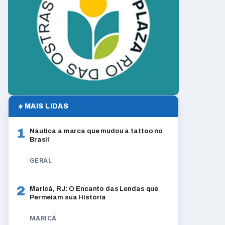
MAIS LIDAS
1
Náutica a marca que mudou a tattoo no
Brasil
GERAL
2
Maricá, RJ: O Encanto das Lendas que
Permeiam sua História
MARICÁ