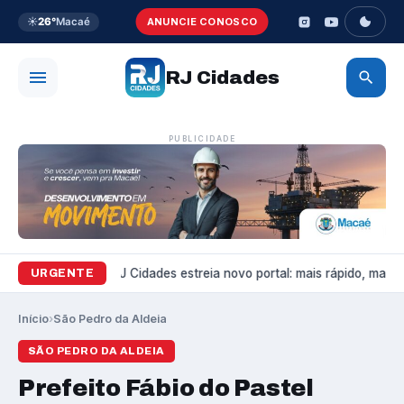
☀️
26°
Macaé
ANUNCIE CONOSCO
RJ Cidades
PUBLICIDADE
Variedades
RJ Cidades estreia novo portal: mais rápido, mais bo
URGENTE
Início
›
São Pedro da Aldeia
SÃO PEDRO DA ALDEIA
Prefeito Fábio do Pastel