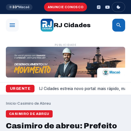
☀️
33°
Macaé
ANUNCIE CONOSCO
RJ Cidades
PUBLICIDADE
Variedades
RJ Cidades estreia novo portal: mais rápido, mais b
URGENTE
Início
›
Casimiro de Abreu
CASIMIRO DE ABREU
Casimiro de abreu: Prefeito