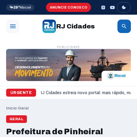
🌤️
28°
Macaé
ANUNCIE CONOSCO
RJ Cidades
PUBLICIDADE
Variedades
RJ Cidades estreia novo portal: mais rápido, mais b
URGENTE
Início
›
Geral
GERAL
Prefeitura de Pinheiral