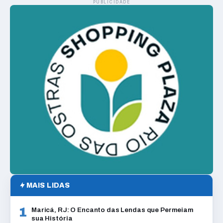
PUBLICIDADE
MAIS LIDAS
1
Maricá, RJ: O Encanto das Lendas que Permeiam
sua História