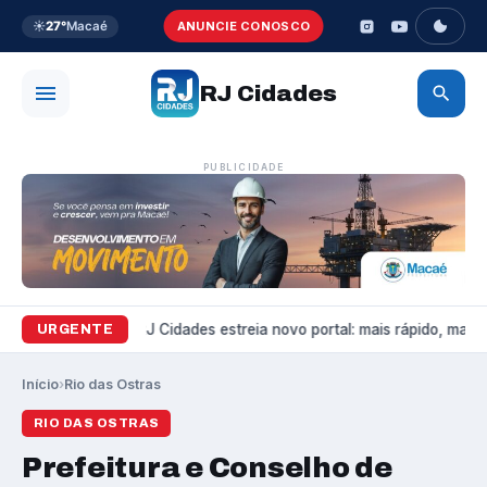
☀️
27°
Macaé
ANUNCIE CONOSCO
RJ Cidades
PUBLICIDADE
Variedades
RJ Cidades estreia novo portal: mais rápido, mais b
URGENTE
Início
›
Rio das Ostras
RIO DAS OSTRAS
Prefeitura e Conselho de