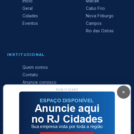
Início
Macaé
Geral
Cabo Frio
Cidades
Nova Friburgo
Eventos
Campos
Rio das Ostras
INSTITUCIONAL
Quem somos
Contato
Anuncie conosco
Expediente
PUBLICIDADE
✕
Política de
privacidade
© 2026 RJ Cidades · Sá Produções Ltda · Todos os direitos