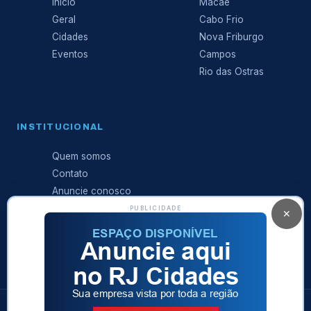
Início
Macaé
Geral
Cabo Frio
Cidades
Nova Friburgo
Eventos
Campos
Rio das Ostras
INSTITUCIONAL
Quem somos
Contato
Anuncie conosco
Expediente
PUBLICIDADE
✕
Política de
privacidade
© 2026 RJ Cidades · Sá Produções Ltda · Todos os direitos