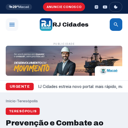
🌤️
29°
Macaé
ANUNCIE CONOSCO
RJ Cidades
PUBLICIDADE
Variedades
RJ Cidades estreia novo portal: mais rápido, mais b
URGENTE
Início
›
Teresópolis
TERESÓPOLIS
Prevenção e Combate ao