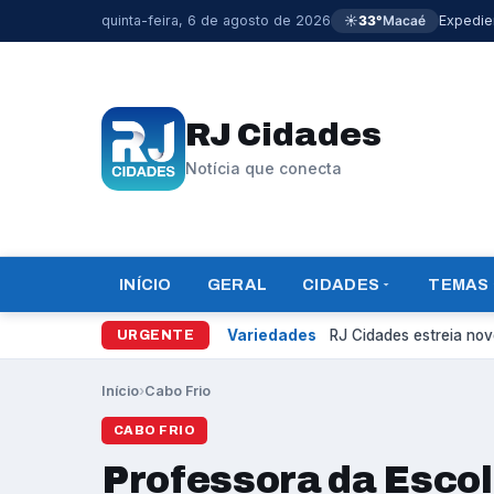
quinta-feira, 6 de agosto de 2026
☀️
33°
Macaé
Expedie
RJ Cidades
Notícia que conecta
INÍCIO
GERAL
CIDADES
TEMAS
Variedades
RJ Cidades estreia novo
URGENTE
Início
›
Cabo Frio
CABO FRIO
Professora da Escol