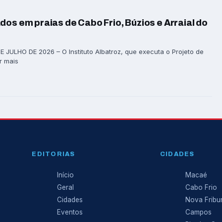
dos em praias de Cabo Frio, Búzios e Arraial do
 JULHO DE 2026 – O Instituto Albatroz, que executa o Projeto de
r mais
EDITORIAS
CIDADES
Início
Macaé
Geral
Cabo Frio
Cidades
Nova Fribu
Eventos
Campos