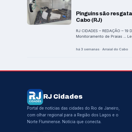
Pinguins são resgata
Cabo (RJ)
RJ CIDADES – REDAÇÃO – 19 DE
Monitoramento de Praias ... Le
há 3 semanas · Arraial do Cabo
RJ Cidades
Portal de notícias das cidades do Rio de Janeiro,
com olhar regional para a Região dos Lagos e o
Norte Fluminense. Notícia que conecta.