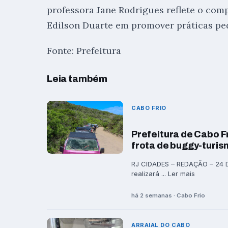
professora Jane Rodrigues reflete o com
Edilson Duarte em promover práticas ped
Fonte: Prefeitura
Leia também
CABO FRIO
Prefeitura de Cabo F
frota de buggy-turi
RJ CIDADES – REDAÇÃO – 24 DE
realizará ... Ler mais
há 2 semanas · Cabo Frio
ARRAIAL DO CABO