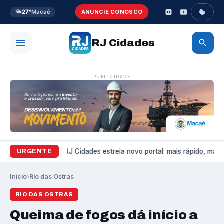
🌤️
27°
Macaé
ANUNCIE CONOSCO
RJ Cidades
PUBLICIDADE
Variedades
RJ Cidades estreia novo portal: mais rápido, mais b
URGENTE
Início
›
Rio das Ostras
RIO DAS OSTRAS
Queima de fogos dá início a