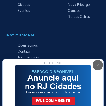
Cidades
Nova Friburgo
Eventos
Campos
Rio das Ostras
INSTITUCIONAL
Quem somos
Contato
Anuncie conosco
Expediente
PUBLICIDADE
✕
Política de
privacidade
© 2026 RJ Cidades · Sá Produções Ltda · Todos os direitos
reservados