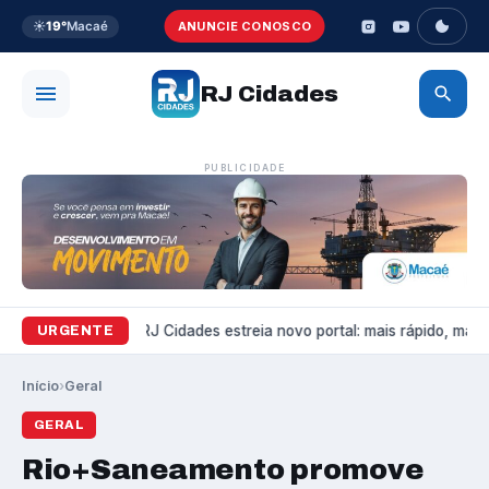
☀️
19°
Macaé
ANUNCIE CONOSCO
RJ Cidades
PUBLICIDADE
Variedades
RJ Cidades estreia novo portal: mais rápido, mais b
URGENTE
Início
›
Geral
GERAL
Rio+Saneamento promove