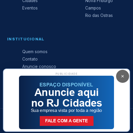
Cidades
Nova Friburgo
Eventos
Campos
Rio das Ostras
INSTITUCIONAL
Quem somos
Contato
Anuncie conosco
Expediente
PUBLICIDADE
✕
Política de
privacidade
© 2026 RJ Cidades · Sá Produções Ltda · Todos os direitos
reservados
Rio das Ostras · Região dos Lagos · Norte Fluminense — RJ