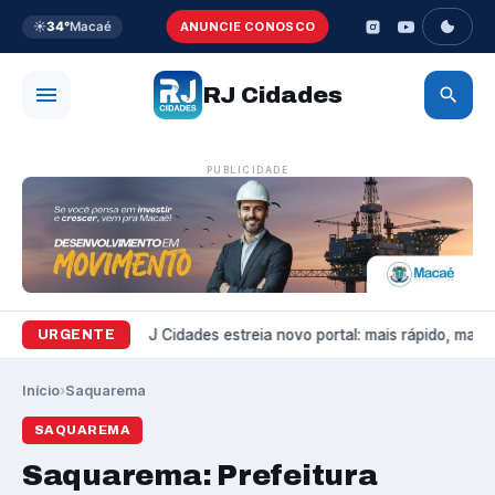
☀️
34°
Macaé
ANUNCIE CONOSCO
RJ Cidades
PUBLICIDADE
Variedades
RJ Cidades estreia novo portal: mais rápido, mais b
URGENTE
Início
›
Saquarema
SAQUAREMA
Saquarema: Prefeitura