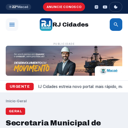
☀️
22°
Macaé
ANUNCIE CONOSCO
RJ Cidades
PUBLICIDADE
Variedades
RJ Cidades estreia novo portal: mais rápido, mais 
URGENTE
Início
›
Geral
GERAL
Secretaria Municipal de