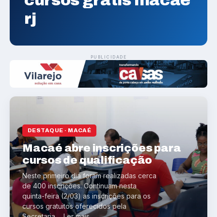
cursos grátis macaé
rj
PUBLICIDADE
DESTAQUE · MACAÉ
Macaé abre inscrições para
cursos de qualificação
Neste primeiro dia foram realizadas cerca
de 400 inscrições. Continuam nesta
quinta-feira (2/03) as inscrições para os
cursos gratuitos oferecidos pela
Secretaria ... Ler mais