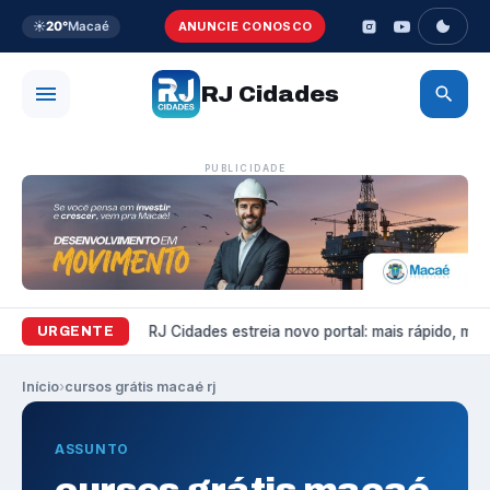
☀️
20°
Macaé
ANUNCIE CONOSCO
RJ Cidades
PUBLICIDADE
Variedades
RJ Cidades estreia novo portal: mais rápido, mais 
URGENTE
Início
›
cursos grátis macaé rj
ASSUNTO