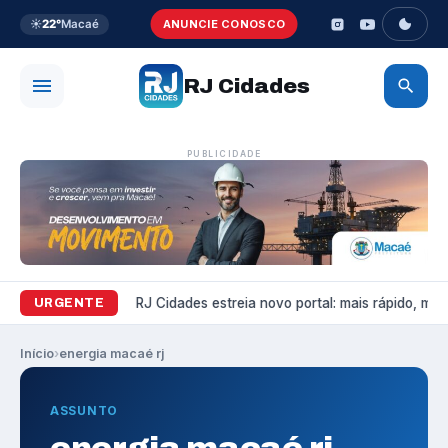
☀️
22°
Macaé
ANUNCIE CONOSCO
RJ Cidades
PUBLICIDADE
Variedades
RJ Cidades estreia novo portal: mais rápido, mais 
URGENTE
Início
›
energia macaé rj
ASSUNTO