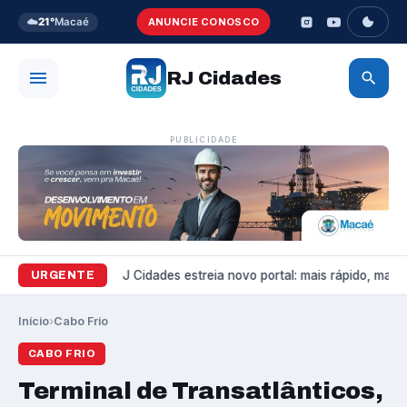
☁️
21°
Macaé
ANUNCIE CONOSCO
RJ Cidades
PUBLICIDADE
Variedades
RJ Cidades estreia novo portal: mais rápido, mais b
URGENTE
Início
›
Cabo Frio
CABO FRIO
Terminal de Transatlânticos,