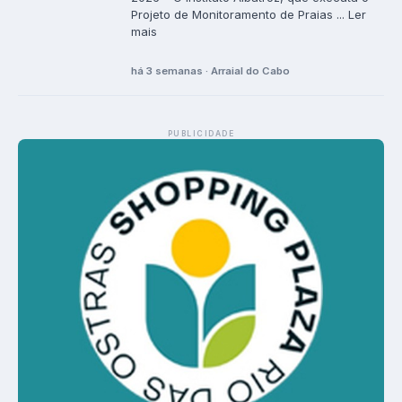
Projeto de Monitoramento de Praias ... Ler
mais
há 3 semanas · Arraial do Cabo
PUBLICIDADE