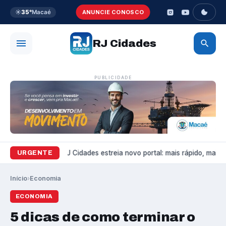
☀️
35°
Macaé
ANUNCIE CONOSCO
RJ Cidades
PUBLICIDADE
Variedades
RJ Cidades estreia novo portal: mais rápido, mais bo
URGENTE
Início
›
Economia
ECONOMIA
5 dicas de como terminar o