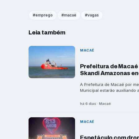
emprego
macaé
vagas
Leia também
MACAÉ
Prefeitura de Macaé 
Skandi Amazonas en
A Prefeitura de Macaé por me
Municipal estarão auxiliando a 
há 6 dias · Macaé
MACAÉ
Espetáculo com dron