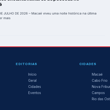
é
 JULHO DE 2026 – Macaé viveu uma noite histórica na última
Ler mais
EDITORIAS
CIDADES
Início
Macaé
Geral
Cabo Frio
Cidades
Nova Fribu
Eventos
Campos
Rio das Ost