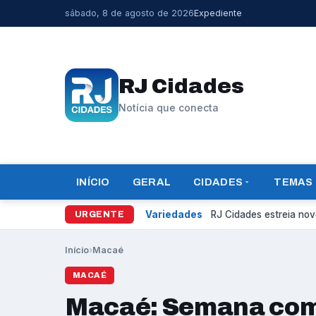
sábado, 8 de agosto de 2026
Expediente
RJ Cidades
Notícia que conecta
INÍCIO
GERAL
CIDADES
TEMAS
Variedades
RJ Cidades estreia novo
URGENTE
Início
›
Macaé
MACAÉ
Macaé: Semana com