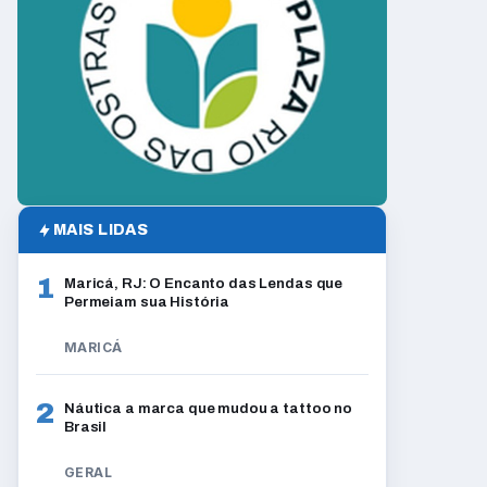
MAIS LIDAS
1
Maricá, RJ: O Encanto das Lendas que
Permeiam sua História
MARICÁ
2
Náutica a marca que mudou a tattoo no
Brasil
GERAL