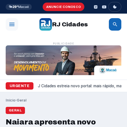
🌤️
29°
Macaé
ANUNCIE CONOSCO
RJ Cidades
PUBLICIDADE
Variedades
RJ Cidades estreia novo portal: mais rápido, mais b
URGENTE
Início
›
Geral
GERAL
Naiara apresenta novo