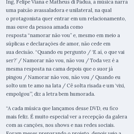
Ing, Felipe Viana e Matheus di Pádua, a música narra
uma paixão avassaladora e unilateral, na qual
o protagonista quer entrar em um relacionamento,
mas ouve da pessoa amada como
resposta “namorar não vou” e, mesmo em meio a
súplicas e declarações de amor, não cede em
sua decisão. “Quando eu pergunto / ‘E aí, o que vai
ser?’ / Namorar não vou, não vou / Toda vez é a
mesma resposta na cama depois que o suor já
pingou / Namorar não vou, não vou / Quando eu
solto um te amo na lata / Cê solta risada e um ‘vixi,
empolgou’”, diz a letra bem humorada.
“A cada música que lançamos desse DVD, eu fico
mais feliz. É muito especial ver a recepção da galera
com as canções, nos shows e nas redes sociais.
Foram meses preparando o projeto, depois veio a