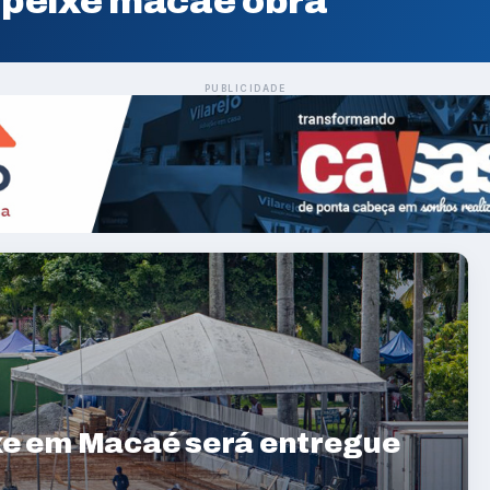
 peixe macaé obra
PUBLICIDADE
xe em Macaé será entregue