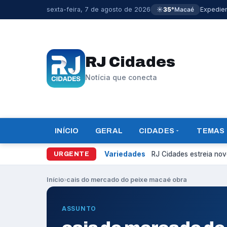
sexta-feira, 7 de agosto de 2026
☀️
35°
Macaé
Expedie
RJ Cidades
Notícia que conecta
INÍCIO
GERAL
CIDADES
TEMAS
Variedades
RJ Cidades estreia novo
URGENTE
Início
›
cais do mercado do peixe macaé obra
ASSUNTO