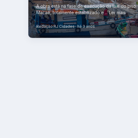
A obra está na fase de execução da laje do piso
Macaé, totalmente estabilizado e ... Ler mais
Redação RJ Cidades · há 3 anos