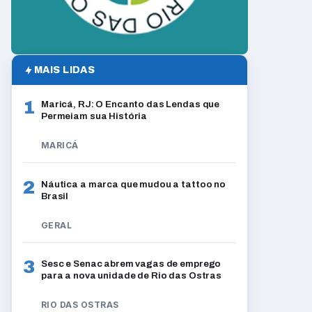
MAIS LIDAS
1
Maricá, RJ: O Encanto das Lendas que
Permeiam sua História
MARICÁ
2
Náutica a marca que mudou a tattoo no
Brasil
GERAL
3
Sesc e Senac abrem vagas de emprego
para a nova unidade de Rio das Ostras
RIO DAS OSTRAS