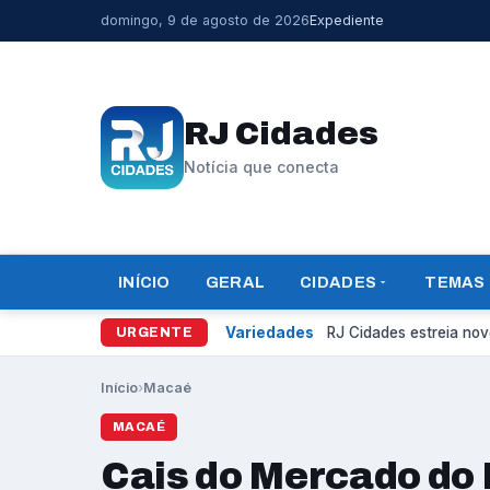
domingo, 9 de agosto de 2026
Expediente
RJ Cidades
Notícia que conecta
INÍCIO
GERAL
CIDADES
TEMAS
Variedades
RJ Cidades estreia novo
URGENTE
Início
›
Macaé
MACAÉ
Cais do Mercado do