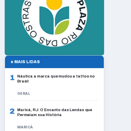
MAIS LIDAS
1
Náutica a marca que mudou a tattoo no
Brasil
GERAL
2
Maricá, RJ: O Encanto das Lendas que
Permeiam sua História
MARICÁ