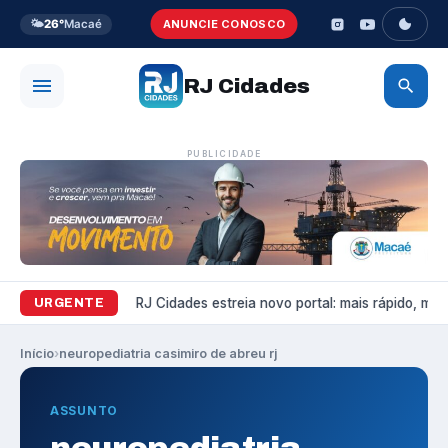
🌤️
26°
Macaé
ANUNCIE CONOSCO
RJ Cidades
PUBLICIDADE
Variedades
RJ Cidades estreia novo portal: mais rápido, mais 
URGENTE
Início
›
neuropediatria casimiro de abreu rj
ASSUNTO