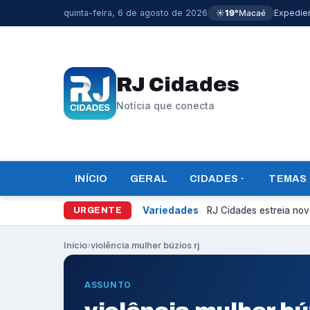
quinta-feira, 6 de agosto de 2026
☀️
19°
Macaé
Expedie
RJ Cidades
Notícia que conecta
INÍCIO
GERAL
CIDADES
TEMAS
Variedades
RJ Cidades estreia novo
URGENTE
Início
›
violência mulher búzios rj
ASSUNTO