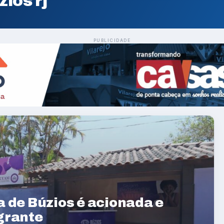
ios rj
PUBLICIDADE
 de Búzios é acionada e
grante