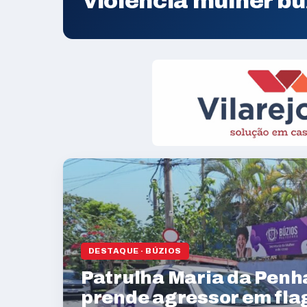
violência mulher búz
DESTAQUE · BÚZIOS
Patrulha Maria da Penha
prende agressor em fla