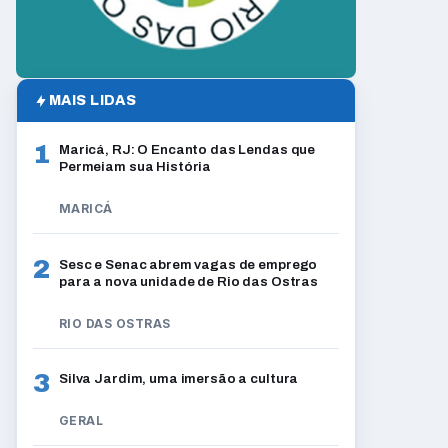
MAIS LIDAS
1
Maricá, RJ: O Encanto das Lendas que
Permeiam sua História
MARICÁ
2
Sesc e Senac abrem vagas de emprego
para a nova unidade de Rio das Ostras
RIO DAS OSTRAS
3
Silva Jardim, uma imersão a cultura
GERAL