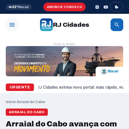
☁️
23°
Macaé
ANUNCIE CONOSCO
RJ Cidades
PUBLICIDADE
Variedades
RJ Cidades estreia novo portal: mais rápido, mais b
URGENTE
Início
›
Arraial do Cabo
ARRAIAL DO CABO
Arraial do Cabo avança com