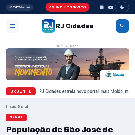
☀️
24°
Macaé
ANUNCIE CONOSCO
RJ Cidades
PUBLICIDADE
Variedades
RJ Cidades estreia novo portal: mais rápido, mais b
URGENTE
Início
›
Geral
GERAL
População de São José de