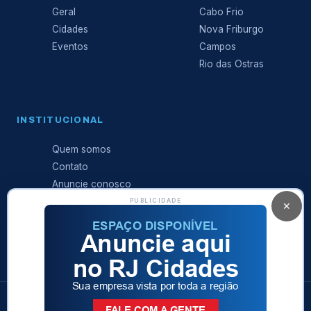
Geral
Cabo Frio
Cidades
Nova Friburgo
Eventos
Campos
Rio das Ostras
INSTITUCIONAL
Quem somos
Contato
Anuncie conosco
Expediente
PUBLICIDADE
✕
Política de
privacidade
© 2026 RJ Cidades · Sá Produções Ltda · Todos os direitos