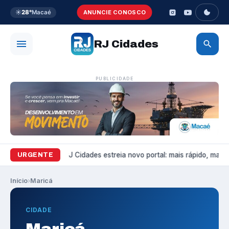
☀️
28°
Macaé
ANUNCIE CONOSCO
RJ Cidades
PUBLICIDADE
Variedades
RJ Cidades estreia novo portal: mais rápido, mais bo
URGENTE
Início
›
Maricá
CIDADE