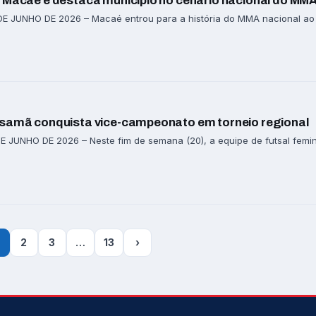
m Macaé e destaca município no cenário nacional do MM
 JUNHO DE 2026 – Macaé entrou para a história do MMA nacional ao se
ssamã conquista vice-campeonato em torneio regional
 JUNHO DE 2026 – Neste fim de semana (20), a equipe de futsal feminin
2
3
…
13
›