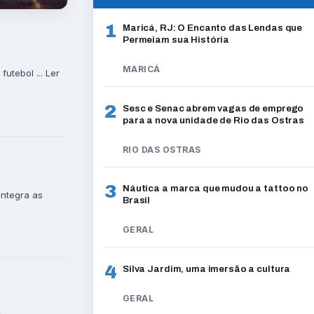
1
Maricá, RJ: O Encanto das Lendas que
Permeiam sua História
MARICÁ
utebol ... Ler
2
Sesc e Senac abrem vagas de emprego
para a nova unidade de Rio das Ostras
RIO DAS OSTRAS
3
Náutica a marca que mudou a tattoo no
ntegra as
Brasil
GERAL
4
Silva Jardim, uma imersão a cultura
GERAL