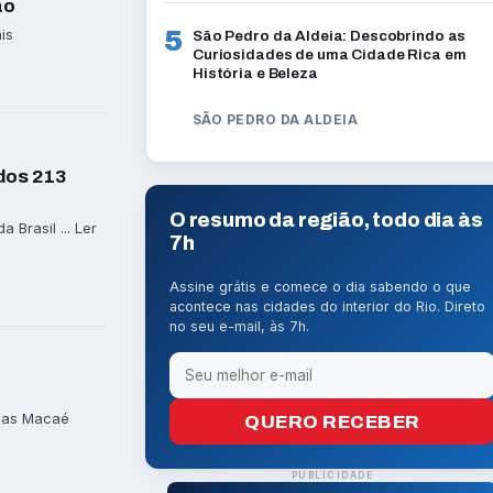
ão
is
5
São Pedro da Aldeia: Descobrindo as
Curiosidades de uma Cidade Rica em
História e Beleza
SÃO PEDRO DA ALDEIA
dos 213
O resumo da região, todo dia às
Brasil ... Ler
7h
Assine grátis e comece o dia sabendo o que
acontece nas cidades do interior do Rio. Direto
no seu e-mail, às 7h.
lhas Macaé
QUERO RECEBER
PUBLICIDADE