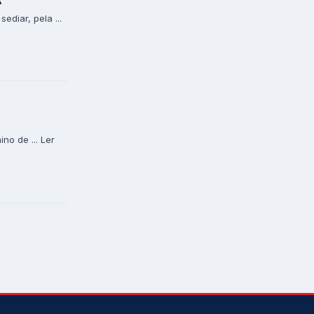
A
diar, pela ...
o de ... Ler