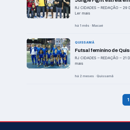
Jungle Fight estreia e
RJ CIDADES – REDAÇÃO – 29 DE
Ler mais
há 1 mês · Macaé
QUISSAMÃ
Futsal feminino de Qui
RJ CIDADES – REDAÇÃO – 21 DE
mais
há 2 meses · Quissamã
1