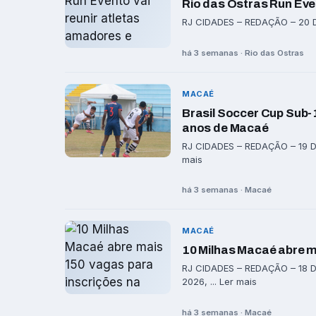
Rio das Ostras Run Even
RJ CIDADES – REDAÇÃO – 20 DE 
há 3 semanas · Rio das Ostras
MACAÉ
Brasil Soccer Cup Sub
anos de Macaé
RJ CIDADES – REDAÇÃO – 19 DE
mais
há 3 semanas · Macaé
MACAÉ
10 Milhas Macaé abre m
RJ CIDADES – REDAÇÃO – 18 D
2026, ... Ler mais
há 3 semanas · Macaé