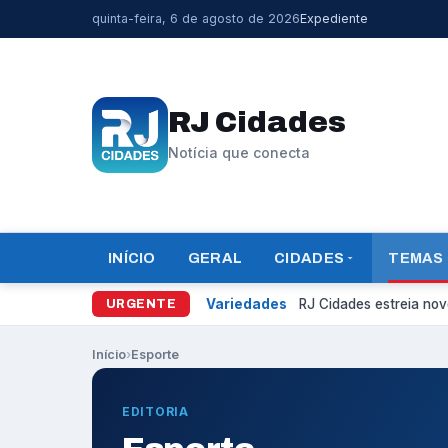
quinta-feira, 6 de agosto de 2026
Expediente
RJ Cidades
Notícia que conecta
INÍCIO
GERAL
CIDADES
TEMAS
Variedades
RJ Cidades estreia novo
URGENTE
Início
›
Esporte
EDITORIA