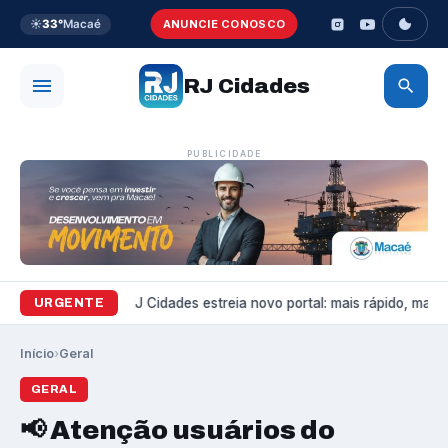
☀️
33°
Macaé
ANUNCIE CONOSCO
RJ Cidades
PUBLICIDADE
Variedades
RJ Cidades estreia novo portal: mais rápido, mais b
URGENTE
Início
›
Geral
GERAL
📢 Atenção usuários do