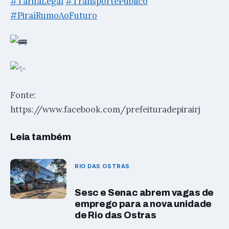
#TarifaLegal
#TransportePúblico
#PiraíRumoAoFuturo
Fonte:
https://www.facebook.com/prefeituradepirairj
Leia também
RIO DAS OSTRAS
Sesc e Senac abrem vagas de
emprego para a nova unidade
de Rio das Ostras